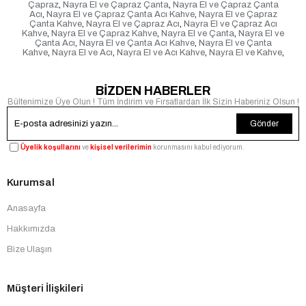
Çapraz
,
Nayra El ve Çapraz Çanta
,
Nayra El ve Çapraz Çanta
Acı
,
Nayra El ve Çapraz Çanta Acı Kahve
,
Nayra El ve Çapraz
Çanta Kahve
,
Nayra El ve Çapraz Acı
,
Nayra El ve Çapraz Acı
Kahve
,
Nayra El ve Çapraz Kahve
,
Nayra El ve Çanta
,
Nayra El ve
Çanta Acı
,
Nayra El ve Çanta Acı Kahve
,
Nayra El ve Çanta
Kahve
,
Nayra El ve Acı
,
Nayra El ve Acı Kahve
,
Nayra El ve Kahve
,
BİZDEN HABERLER
Bültenimize Üye Olun ! Tüm İndirim ve Fırsatlardan İlk Sizin Haberiniz Olsun !
Gönder
Üyelik koşullarını
ve
kişisel verilerimin
korunmasını kabul ediyorum.
Kurumsal
Anasayfa
Hakkımızda
Bize Ulaşın
Müşteri İlişkileri